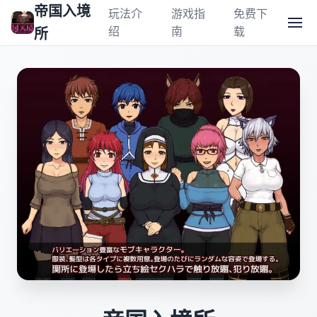
帝国入境
玩法介
游戏指
免费下
绍
南
载
所