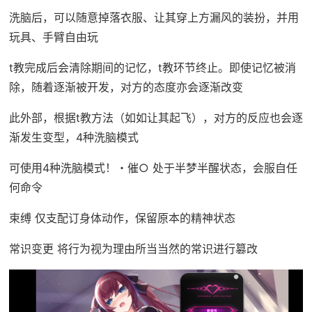
洗脑后，可以随意掉落衣服、让其穿上方漏风的装扮，并用
玩具、手臂自由玩
t教完成后会清除期间的记忆，t教环节终止。即使记忆被消
除，随着逐渐被开发，对方的态度亦会逐渐改变
此外部，根据t教方法（如如让其起飞），对方的反应也会逐
渐发生变型，4种洗脑模式
可使用4种洗脑模式！・催○ 处于半梦半醒状态，会服自任
何命令
束缚 仅支配订身体动作，保留原本的精神状态
常识变更 将行为视为理由所当当然的常识进行篡改