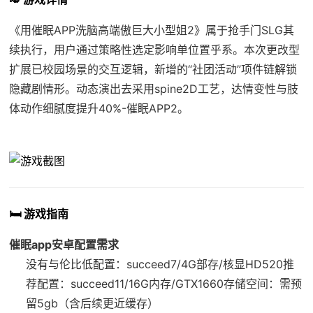
《用催眠APP洗脑高端傲巨大小型姐2》属于抢手门SLG其
续执行，用户通过策略性选定影响单位置乎系。本次更改型
扩展已校园场景的交互逻辑，新增的“社团活动”项件链解锁
隐藏剧情形。动态演出去采用spine2D工艺，达情变性与肢
体动作细腻度提升40%-催眠APP2。
🛏️ 游戏指南
催眠app安卓配置需求
​没有与伦比低配置​
​：succeed7/4G部存/核显HD520
​推
荐配置​
​：succeed11/16G内存/GTX1660
​存储空间​
​：需预
留5gb（含后续更近缓存）