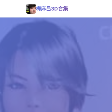
梅麻吕3D合集