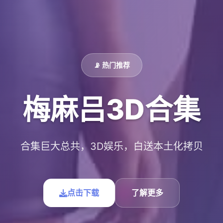
📡 热门推荐
梅麻吕3D合集
合集巨大总共，3D娱乐，白送本土化拷贝
点击下载
了解更多