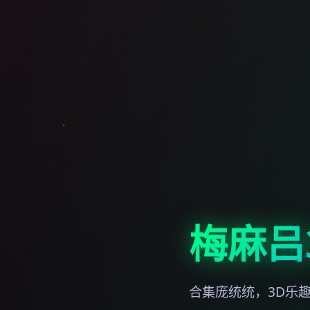
梅麻吕
合集庞统统，3D乐