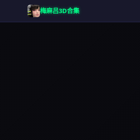
梅麻吕3D合集